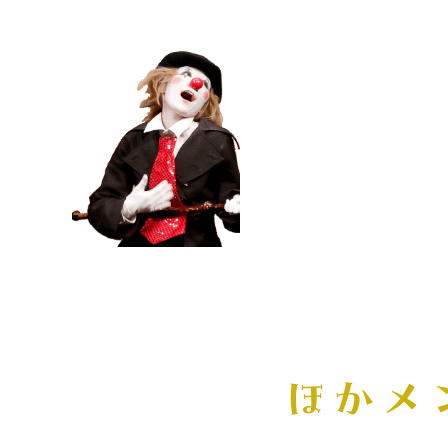
シックなサイレント
パントマイムを得意
動きと詩的な作品に
2005年アメリカの
受賞。
モンゴル国際
ほかメ