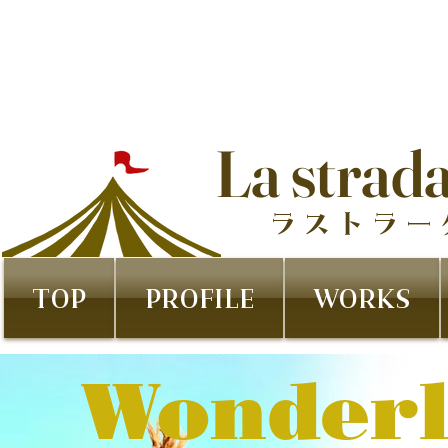
La strad
ラストラー
TOP
PROFILE
WORKS
Wonderl