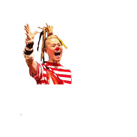
Chang(チャン）
-ラス
派手に動き回るぞ！リ
チームのリーダー。国
ドキの必見！え？それ
2005年アメリカ道化
ゴル国際マイムフェス
ンプリ受賞。
LONTO(ロント）
-ラストラーダ