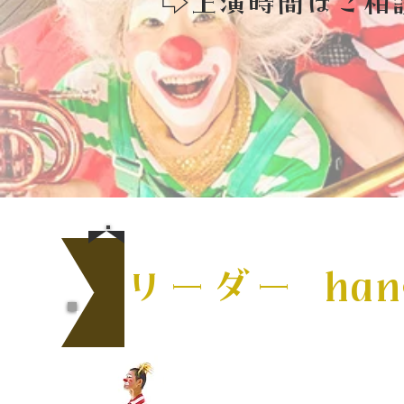
​⇨上演時間はご相
リーダー
C
ha