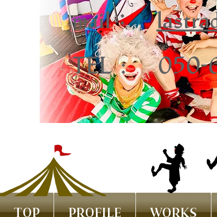
mail：
lastr
TEL :​ 050
TOP
PROFILE
WORKS