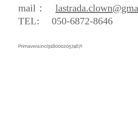
mail：
lastrada.clown@gma
TEL: 050-68
72-864
6
Primavera.inc(9180002057467)