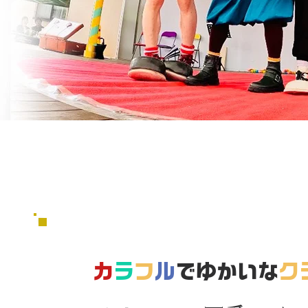
カ
ラ
フ
ル
でゆかいな
ク