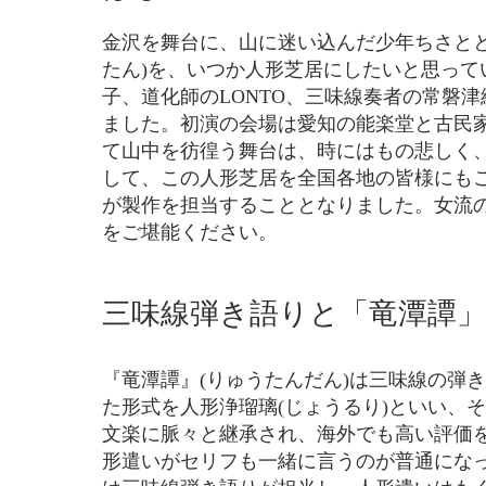
金沢を舞台に、山に迷い込んだ少年ちさと
たん)を、
いつか人形芝居にしたいと思って
子、道化師のLONTO、三味線奏者の常磐
ました。初演の会場は愛知の能楽堂と古民
て山中を彷徨う舞台は、時にはもの悲しく
して、この人形芝居を全国各地の皆様にも
が製作を担当することとなりました。女流
をご堪能ください。
三味線弾き語りと「竜潭譚」
『竜潭譚』(りゅうたんだん)は三味線の弾
た形式を人形浄瑠璃(じょうるり)といい、
文楽に脈々と継承され、海外でも高い評価
形遣いがセリフも一緒に言うのが普通にな