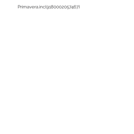
Primavera.inc(9180002057467)