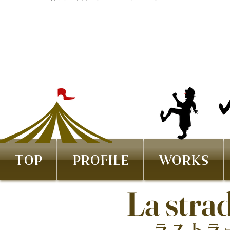
TOP
PROFILE
WORKS
La stra
ラストラ