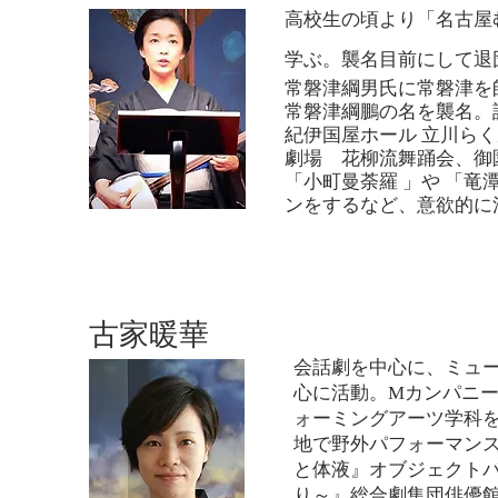
高校生の頃より「名古屋
学ぶ。襲名目前にして退
常磐津綱男氏に常磐津を師
常磐津綱鵬の名を襲名。
紀伊国屋ホール 立川ら
劇場 花柳流舞踊会、御
「小町曼荼羅 」や 「
ンを
するなど、意欲的に
古家暖華
会話劇を中心に、ミュ
心に活動。Mカンパニー
ォーミングアーツ学科を
地で野外パフォー
マン
と体液』オブジェクト
り～』総合劇集団俳優