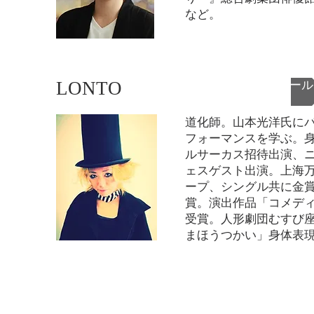
など。
LONTO
LONTOプロフィール
道化師。山本光洋氏に
フォーマンスを学ぶ。
ルサーカス招待出演、
ェスゲスト出演。
上海
ープ、シングル共に金
賞。演出作品「コメデ
受賞。人形劇団むすび
まほうつかい」身体表