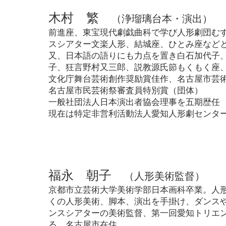
木村 繁
（浄瑠璃台本・演出）
前進座、東宝現代劇戯曲科で学び人形劇団む
スシアター
文楽人形、結城座、ひとみ座など
又、日本語の語りにも力点を置き
白石加代子
子、狂言野村又三郎、説教源氏節もくもく座
文化庁舞台芸術創作奨励賞佳作、
名古屋市芸
名古屋市民芸術祭審査員特別賞（団体）
一般社団法人日本演出者協会理事を五期歴任
現在は特定非営利活動法人愛知人形劇センタ
福永 朝子
（人形美術監督）
京都市立芸術大学美術学部日本画科卒業。人
くの人形美術、脚本、演出を手掛け、ダンス
ンスシアターの美術監督、第一回愛知トリエ
る。名古屋市在住。