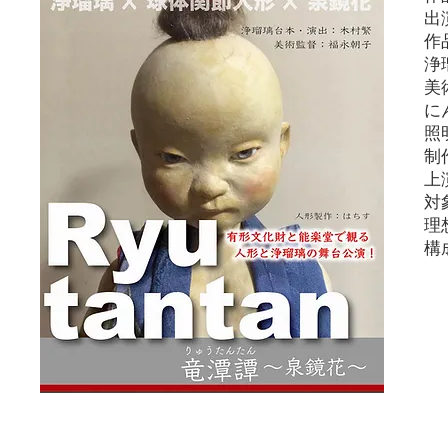
出
作
浄
美
に
照
​
上
対
​
​