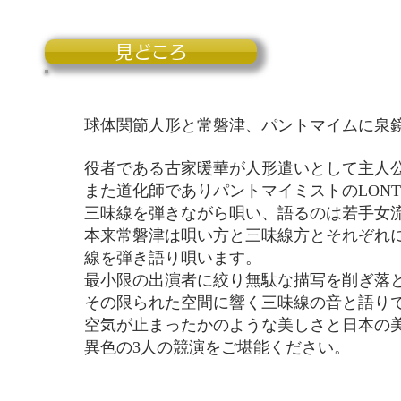
見どころ
球体関節人形と常磐津、パントマイムに泉鏡花
役者である古家暖華が人形遣いとして主人公
また道化師でありパントマイミストのLON
三味線を弾きながら唄い、語るのは若手女
本来常磐津は唄い方と三味線方とそれぞれ
線を弾き語り唄います。
最小限の出演者に絞り
無駄な描写を削ぎ落
その限られた空間に響く三味線の音と語り
空気が止まったかのような美しさと日本の
異色の3人の競演をご堪能ください。