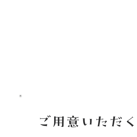
送り。（ご希望の場
舞台の撤収に1時間
ご用意いただ