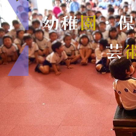
幼稚
園
・保
​芸