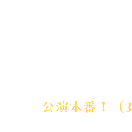
きます。
開演10分ほど
公演本番！（3
※ご希望公演時間に