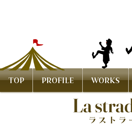
TOP
PROFILE
WORKS
La stra
ラストラ