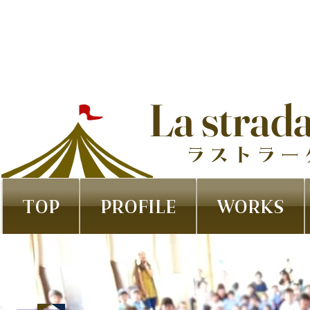
La strad
ラストラー
TOP
PROFILE
WORKS