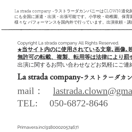
La strada company -ラストラーダカンパニーはCLOW
にも全国に派遣・出演・出張可能です。小学校・幼稚園、保育
様々な パフォーマンスを国内外で行っています。出演依頼・
Copyright La strada company All Rights Reserved.
当サイト内のに使用されている文章､
画像､
​★
​無許可の転載、複製、転用等は法律により罰
出演に関するお問い合わせなどお気軽にご
La strada company-
ラストラーダカ
mail：
lastrada.clown@gma
TEL: 050-68
72-864
6
Primavera.inc(9180002057467)