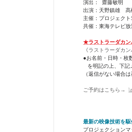
演出：  齋藤敏明 
出演：天野鎮雄　髙橋ナ
主催：プロジェクトS
共催：東海テレビ放
​★ラストラーダカ
《ラストラーダカンパ
●お名前・日時・枚
   を明記の上、
（返信がない場合は
​ご予約はこちら→  
l
最新の映像技術を駆
プロジェクションマ