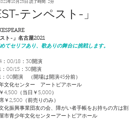
2021年10月25日
読了時間: 2分
EST-テンペスト-」
KESPEARE
ペスト-」名古屋2021
Oが初めてセリフあり、歌ありの舞台に挑戦します。
4：00/18：30開演
1：00/15：30開演
11：00開演　（開場は開演45分前）
年文化センター　アートピアホール
,500（当日￥5,000）
￥2,500（前売りのみ）
文化振興事業団友の会、障がい者手帳をお持ちの方は割
屋市青少年文化センターアートピアホール