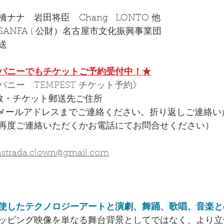
ナ　岩田将臣　Chang   LONTO 他
ANFA ( 公財）名古屋市文化振興事業団
送
ンパニーでもチケットご予約受付中！​★
ニー　TEMPEST チケット予約》
数・チケット郵送先ご住所 
下記メールアドレスまでご連絡ください。折り返しご連絡
再度ご連絡いただくかお電話にてお問合せください）
astrada.clown@gmail.com
使したテクノロジーアートと演劇、舞踊、歌唱、音楽と
ッピング映像を単なる舞台背景としてではなく、より立