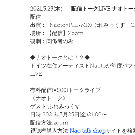
2021.3.25(木）「配信トークLIVE ナオト
配信
出演：  Naoto×PLE-MIX(ぷれみっくす　C
場所：【配信】Zoom
観劇：関係者のみ
◆ナオトークとは！？◆
ドイツ在住アーティストNaotoが毎度パ
LIVE。
有料配信(¥800)トークライブ
《ナオトーク》
ゲスト:ぷれみっくす
日時:2021年3月25日(金)21:00〜
配信方法:zoom
視聴権購入方法:
Nao talk shop
サイトを検