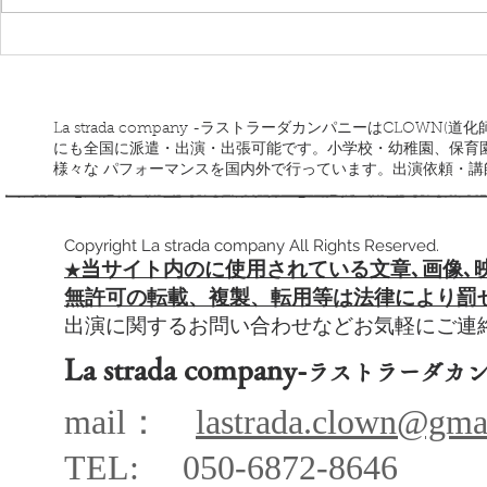
ワンダーランドサーカス
ラストラー
道ツアー
La strada company -ラストラーダカンパニーはCLOW
にも全国に派遣・出演・出張可能です。小学校・幼稚園、保育
様々な パフォーマンスを国内外で行っています。出演依頼・
Copyright La strada company All Rights Reserved.
当サイト内のに使用されている文章､
画像､
​★
​無許可の転載、複製、転用等は法律により罰
出演に関するお問い合わせなどお気軽にご
La strada company-
ラストラーダカ
mail：
lastrada.clown@gma
TEL: 050-68
72-864
6