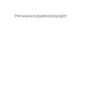
Primavera.inc(9180002057467)