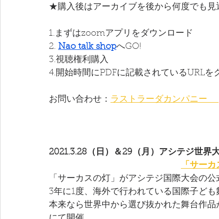
★購入後はアーカイブを後から何度でも見
1.まずはzoomアプリをダウンロード
2. 
Nao talk shop
へGO!
3.視聴権利購入
4.開始時間にPDFに記載されているURLを
お問い合わせ：
ラストラーダカンパニー 　
2021.3.28（日）＆29（月）アシテジ
​　　　　　　　　　　　　　　　
「サーカ
「サーカスの灯」がアシテジ国際大会の公
3年に1度、海外で行われている国際子ど
本来なら世界中から選び抜かれた舞台作品
にて開催。