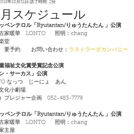
2018年10月31日
読了時間: 2分
10月スケジュール
）プッペンテロル「Ryutantan/りゅうたんたん 」公演
暖華　LONTO      照明：chang
楽堂　　　　　　　　
　要予約　　お問い合わせ：
ラストラーダカンパニー  
金）児童福祉文化賞受賞記念公演
ン・サーカス」公演
NTO なっつ　じーにょ　あん　
文化小劇場　　　　　　　
レジャー企画　052-483-7779
）プッペンテロル「Ryutantan/りゅうたんたん 」公演
華　LONTO      照明：chang  
家主屋　　　　　　　　