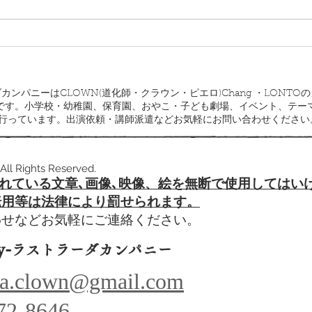
ラストラーダカンパニーはCLOWN(道化師・クラウン・ピエロ)Chang ・LO
です。小学校・幼稚園、保育園、おやこ・子ども劇場、イベント、テー
で行っています。出演依頼・講師派遣などお気軽にお問い合わせください
All Rights Reserved.
れている文章､
画像､映像、絵を無断で使用してはい
転用等は法律により罰せられます。
わせなどお気軽にご連絡ください。
y-
ラストラーダカンパニー
ada.clown@gmail.com
72-864
6