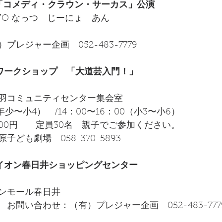
（土）「コメディ・クラウン・サーカス」公演
NTO なっつ　じーにょ　あん　
　　　　　　
レジャー企画　052-483-7779
（日）ワークショップ　「大道芸入門！」
羽コミュニティセンター集会室　
（年少〜小4）　/14：00〜16：00（小3〜小6）
00円　　定員30名　親子でご参加ください。
ども劇場　058-370-5893 
（日）イオン春日井ショッピングセンター
ンモール春日井　　　　
お問い合わせ：（有）プレジャー企画　052-483-777