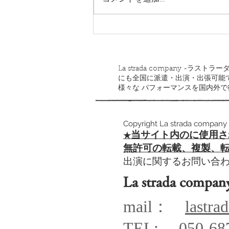
La strada company -
にも全国に派遣・出演・出張可能
様々な パフォーマンスを国内外
Copyright La strada company 
当サイト内のに使用さ
​★
​無許可の転載、複製、
出演に関するお問い合
La strada compan
mail：
lastr
TEL: 050-68