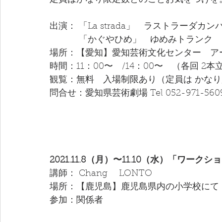
定員はかなり限定数とのことお気をつけを
出演： 「La strada」　ラストラーダカンパ
　　　 「かぐやひめ」　ゆめみトランク
場所：【愛知】愛知芸術文化センター　ア
時間：11：00〜　/14：00〜　（各回 2本
観覧：無料　入場制限あり（定員は かな
問合せ：愛知県芸術劇場 Tel 052-971-560
2021.11.8（月）〜11.10（水）「ワークシ
講師： Chang　 LONTO 
場所：【鹿児島】鹿児島県内の小学校にて
参加：関係者