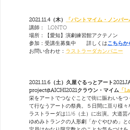
2021.11.4（木）
「パントマイム・ノンバー
講師：  LONTO  
場所：【愛知】演劇練習館アクテノン　
参加：受講生募集中　　詳しくは
こちらか
お問い合わせ：
ラストラーダカンパニー
2021.11.6（土）久屋ぐるっとアート2021JAP
project@AICHI2021クラウン・マイム
「La
栄をアートでつなぐことで街に賑わいをつ
て行なうアートの祭典。​５日間に亘り様
ラストラーダは11/6（土）に出演。大道
​ゆめみトランクの人形劇「かぐやひめ」と