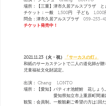
出演： シモシュ　Chang　 LONTO 
場所：【三重】津市久居アルスプラザ　とき
チケット：一般　1,500円　子ども　1,00
問合：津市久居アルスプラザ　059-253-41
チケット発売中！
2021.11.23（火・祝）
「サーカスの灯」
和紙のサーカステントで二人の道化師が贈
児童福祉文化財認定。
出演： Chang　 LONTO 
場所：【愛知】パティオ池鯉鮒　花しょうぶ
　　　　　　　愛知県知立市上重原町間瀬口
観覧：会員制。一般観劇ご希望の方は1回だ