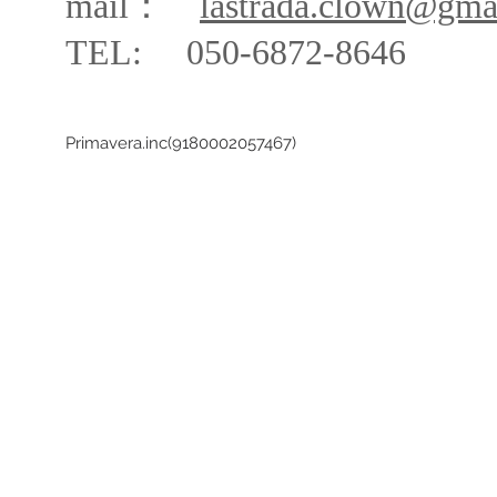
mail：
lastrada.clown@gma
TEL: 050-68
72-864
6
Primavera.inc(9180002057467)