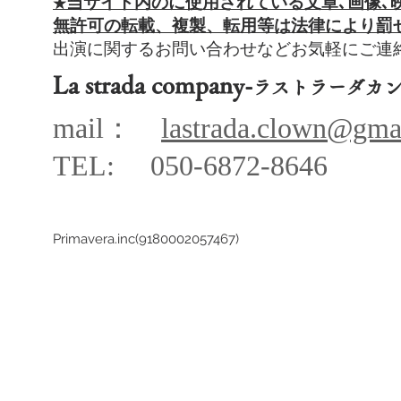
当サイト内のに使用されている文章､
画像､
​★
​無許可の転載、複製、転用等は法律により罰
出演に関するお問い合わせなどお気軽にご
La strada company-
ラストラーダカ
mail：
lastrada.clown@gma
TEL: 050-68
72-864
6
Primavera.inc(9180002057467)